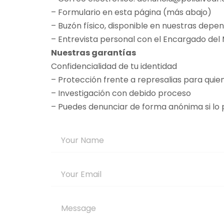
– Formulario en esta página (más abajo)
– Buzón físico, disponible en nuestras dep
– Entrevista personal con el Encargado del M
Nuestras garantías
Confidencialidad de tu identidad
– Protección frente a represalias para quie
– Investigación con debido proceso
– Puedes denunciar de forma anónima si lo 
N
o
m
E
b
m
r
a
e
M
i
*
e
l