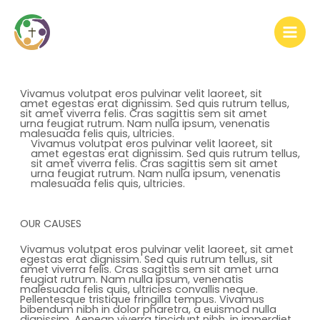
Ir
al
contenido
Vivamus volutpat eros pulvinar velit laoreet, sit
amet egestas erat dignissim. Sed quis rutrum tellus,
sit amet viverra felis. Cras sagittis sem sit amet
urna feugiat rutrum. Nam nulla ipsum, venenatis
malesuada felis quis, ultricies.
Vivamus volutpat eros pulvinar velit laoreet, sit
amet egestas erat dignissim. Sed quis rutrum tellus,
sit amet viverra felis. Cras sagittis sem sit amet
urna feugiat rutrum. Nam nulla ipsum, venenatis
malesuada felis quis, ultricies.
OUR CAUSES
Vivamus volutpat eros pulvinar velit laoreet, sit amet
egestas erat dignissim. Sed quis rutrum tellus, sit
amet viverra felis. Cras sagittis sem sit amet urna
feugiat rutrum. Nam nulla ipsum, venenatis
malesuada felis quis, ultricies convallis neque.
Pellentesque tristique fringilla tempus. Vivamus
bibendum nibh in dolor pharetra, a euismod nulla
dignissim. Aenean viverra tincidunt nibh, in imperdiet